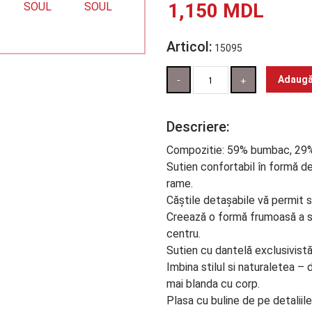
1,150
MDL
Articol:
15095
Cantitate
Adaugă
Descriere:
Compozitie: 59% bumbac, 29%
Sutien confortabil în formă d
rame.
Căștile detașabile vă permit să
Creează o formă frumoasă a sân
centru.
Sutien cu dantelă exclusivistă
Imbina stilul si naturaletea – 
mai blanda cu corp.
Plasa cu buline de pe detaliil