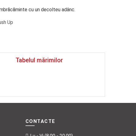
îmbrăcăminte cu un decolteu adânc.
ush Up
Tabelul mărimilor
CONTACTE
Lu - Vi (8.00 - 20.00)