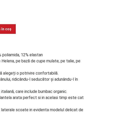
 în coș
 poliamida, 12% elastan
e Helena, pe bază de cupe mulate, pe talie, pe
 alegeți o potrivire confortabilă.
ului, ridicându-l seducător și adunându-l în
 italiană, care include bumbac organic.
dantela arata perfect si in acelasi timp este cat
e laterale scoate in evidenta modelul delicat de