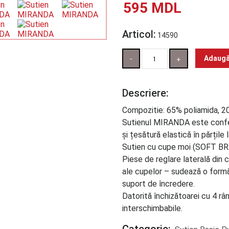
595
MDL
Articol:
14590
Cantitate
Adaugă
Descriere:
Compozitie: 65% poliamida, 
Sutienul MIRANDA este confecț
și țesătură elastică în părțile 
Sutien cu cupe moi (SOFT BRA)
Piese de reglare laterală din 
ale cupelor – sudează o formă
suport de încredere.
Datorită închizătoarei cu 4 râ
interschimbabile.
Categorie: