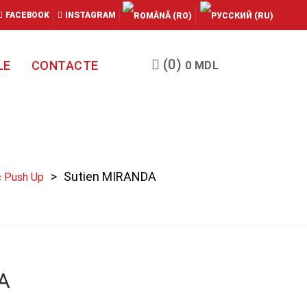
FACEBOOK
INSTAGRAM
(0)
LE
CONTACTE
0
MDL
Sutien MIRANDA
c Push Up
A