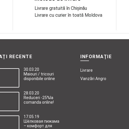
Livrare gratuită în Chișinău
Livrare cu curier în toată Moldova
AȚI RECENTE
INFORMAȚIE
30.03.20
Livrare
Maiouri / tricouri
disponibile online
Vanzări Angro
28.03.20
Reduceri -25%la
comanda online!
17.05.19
Шёлковая пижама
– комфорт для