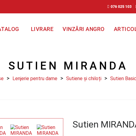
076 025 103
ATALOG
LIVRARE
VINZĂRI ANGRO
ARTICO
SUTIEN MIRANDA
se
Lenjerie pentru dame
Sutiene și chiloți
Sutien Basi
Sutien MIRAND