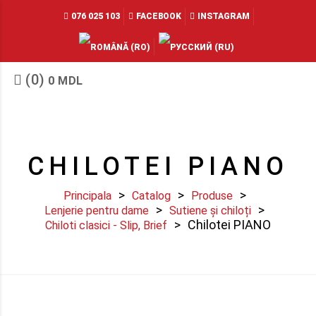
076 025 103
FACEBOOK
INSTAGRAM
(0)
0
MDL
CHILOTEI PIANO
Principala
Catalog
Produse
Lenjerie pentru dame
Sutiene și chiloți
Chilotei PIANO
Chiloti clasici - Slip, Brief